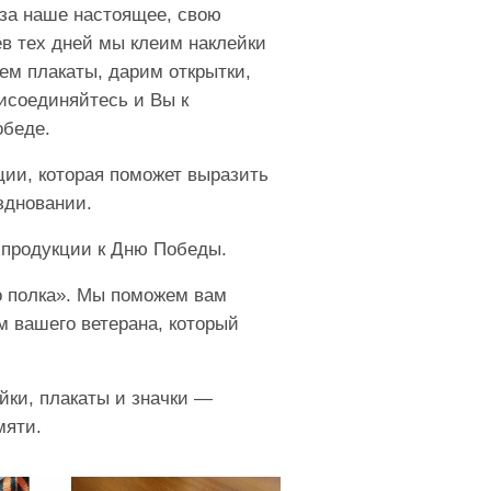
за наше настоящее, свою
ев тех дней мы клеим наклейки
ем плакаты, дарим открытки,
исоединяйтесь и Вы к
обеде.
ии, которая поможет выразить
здновании.
 продукции к Дню Победы.
о полка». Мы поможем вам
м вашего ветерана, который
йки
,
плакаты
и
значки
—
мяти.