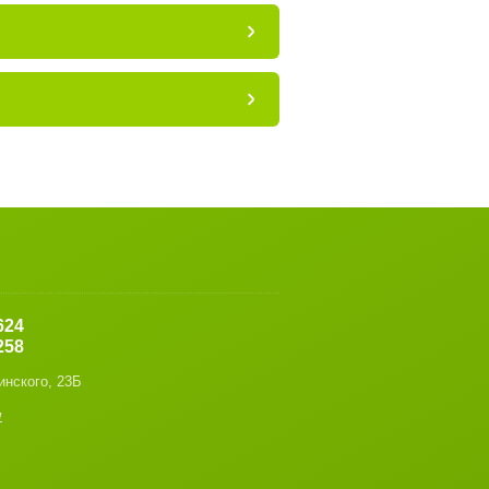
624
258
инского, 23Б
u