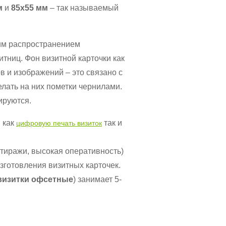
м
и
85х55 мм
– так называемый
им распространением
тниц. Фон визитной карточки как
в и изображений – это связано с
елать на них пометки чернилами.
ируются.
 как
так и
цифровую печать визиток
тиражи, высокая оперативность)
зготовления визитных карточек.
визитки офсетные
) занимает 5-