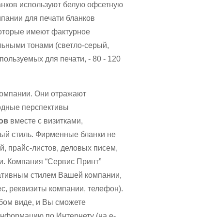
анков используют белую офсетную
мпании для печати бланков
которые имеют фактурное
ельными тонами (светло-серый,
пользуемых для печати, - 80 - 120
компании. Они отражают
одные перспективы
ов
вместе с визитками,
ый стиль. Фирменные бланки не
, прайс-листов, деловых писем,
и. Компания “Сервис Принт”
ративным стилем Вашей компании,
, реквизиты компании, телефон).
бом виде, и Вы сможете
информацию по Интернету (на e-