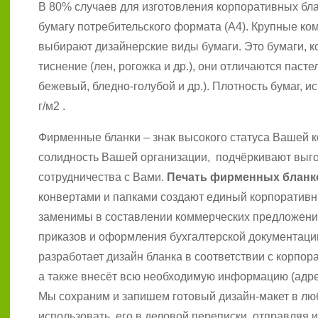
В 80% случаев для изготовления корпоративных бл
бумагу потребительского формата (А4). Крупные ко
выбирают дизайнерские виды бумаги. Это бумаги, 
тиснение (лен, рогожка и др.), они отличаются паст
бежевый, бледно-голубой и др.). Плотность бумаг, ис
г/м2 .
Фирменные бланки – знак высокого статуса Вашей 
солидность Вашей организации, подчёркивают выг
сотрудничества с Вами.
Печать фирменных бланк
конвертами и папками создают единый корпоративн
заменимы в составлении коммерческих предложений
приказов и оформления бухгалтерской документаци
разработает дизайн бланка в соответствии с корпо
а также внесёт всю необходимую информацию (адрес
Мы сохраним и запишем готовый дизайн-макет в лю
использовать его в деловой переписки, отправляя 